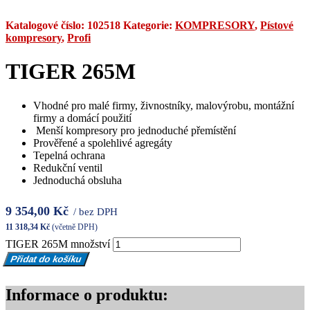
Katalogové číslo:
102518
Kategorie:
KOMPRESORY
,
Pístové
kompresory
,
Profi
TIGER 265M
Vhodné pro malé firmy, živnostníky, malovýrobu, montážní
firmy a domácí použití
Menší kompresory pro jednoduché přemístění
Prověřené a spolehlivé agregáty
Tepelná ochrana
Redukční ventil
Jednoduchá obsluha
9 354,00
Kč
/ bez DPH
11 318,34
Kč
(včetně DPH)
TIGER 265M množství
Přidat do košíku
Informace o produktu: