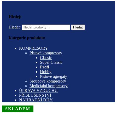
Hledej:
Hledat:
Hledat
Kategorie produktu:
KOMPRESORY
Pístové kompresory
Classic
Super Classic
Profi
Hobby
Pístové agregáty
Šroubové kompresory
Mediciální kompresory
ÚPRAVA VZDUCHU
PŘÍSLUŠENSTVÍ
NÁHRADNÍ DÍLY
SKLADEM