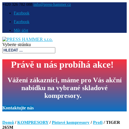
+420 326 782 088
info@press-hammer.cz
Facebook
Facebook
Můj účet
Vyberte stránku
Právě u nás probíhá akce!
Vážení zákazníci, máme pro Vás
akční
nabídku na vybrané skladové
kompresory.
Kontaktujte nás
Domů
/
KOMPRESORY
/
Pístové kompresory
/
Profi
/ TIGER
265M