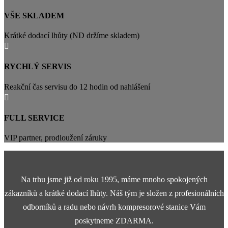
VŠE SKLADEM
Krátké dodací lhůty (ND držíme skladem)

RYCHLÝ SERVIS
Reakční čas servisu do 12 hodin od nahlášení

FULL SERVICE
VIP partner, prodloužení záruky
Na trhu jsme již od roku 1995, máme mnoho spokojených
zákazníků a krátké dodací lhůty. Náš tým je složen z profesionálních
odborníků a radu nebo návrh kompresorové stanice Vám
poskytneme ZDARMA.