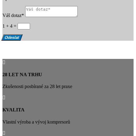
Váš dotaz*
1 + 4
=
Odeslat

28 LET NA TRHU
Zkušenosti posbírané za 28 let praxe

KVALITA
Vlastní výroba a vývoj kompresorů
