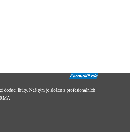
Formulář zde
 dodací lhůty. Náš tým je složen z profesionálních
DARMA.