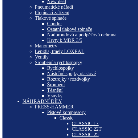
New deal
Pneumatické nářadí
Přepínací zařízení
Tlakové spínače
Condor
Ostatní tlakové spínače
Nadproudová a podpěťová ochrana
Kryty k MDR 3/5
Manometry
Lepidla, tmely LOXEAL
Ventily
Šroubení a rychlospojky
Rychlospojky
Nástrčné spojky plastové
Roztrojky / rozdvojky
Šroubení
Těsnění
Vsuvky
NÁHRADNÍ DÍLY
PRESS-HAMMER
Pístové kompresory
Classic
CLASSIC 17
CLASSIC 22T
CLASSIC 25