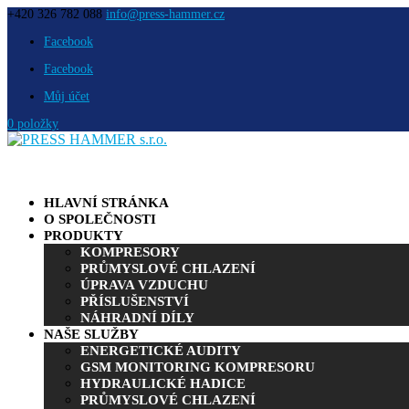
+420 326 782 088
info@press-hammer.cz
Facebook
Facebook
Můj účet
0 položky
HLAVNÍ STRÁNKA
O SPOLEČNOSTI
PRODUKTY
KOMPRESORY
PRŮMYSLOVÉ CHLAZENÍ
ÚPRAVA VZDUCHU
PŘÍSLUŠENSTVÍ
NÁHRADNÍ DÍLY
NAŠE SLUŽBY
ENERGETICKÉ AUDITY
GSM MONITORING KOMPRESORU
HYDRAULICKÉ HADICE
PRŮMYSLOVÉ CHLAZENÍ