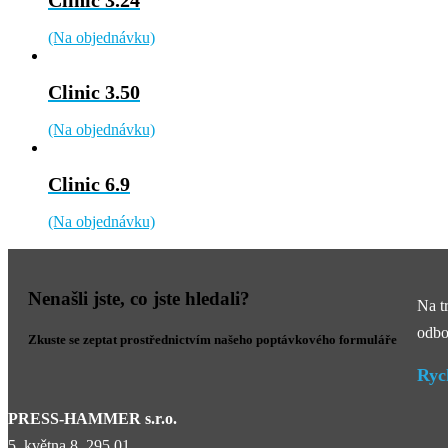
Clinic 3.24
(Na objednávku)
Clinic 3.50
(Na objednávku)
Clinic 6.9
(Na objednávku)
Nenašli jste, co jste hledali?
Na t
odbo
Zkuste se zeptat prostřednictvím našeho poptávkového formuláře
Ryc
PRESS-HAMMER s.r.o.
5. května 8, 295 01