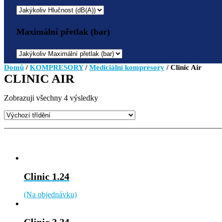
Maximální přetlak (bar)
Domů
/
KOMPRESORY
/
Mediciální kompresory
/ Clinic Air
CLINIC AIR
Zobrazuji všechny 4 výsledky
Clinic 1.24
(Na objednávku)