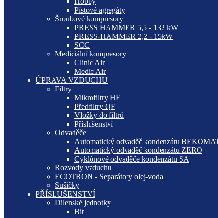
Hobby
Pístové agregáty
Šroubové kompresory
PRESS HAMMER 5,5 - 132 kW
PRESS-HAMMER 2,2 - 15kW
SCC
Mediciální kompresory
Clinic Air
Medic Air
ÚPRAVA VZDUCHU
Filtry
Mikrofiltry HF
Předfiltry QF
Vložky do filtrů
Příslušenství
Odvaděče
Automatický odvaděč kondenzátu BEKOMA
Automatický odvaděč kondenzátu ZERO
Cyklónové odvaděče kondenzátu SA
Rozvody vzduchu
ECOTRON - Separátory olej-voda
Sušičky
PŘÍSLUŠENSTVÍ
Dílenské jednotky
Bit