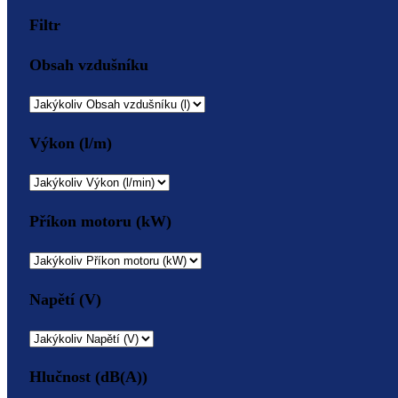
Filtr
Obsah vzdušníku
Výkon (l/m)
Příkon motoru (kW)
Napětí (V)
Hlučnost (dB(A))